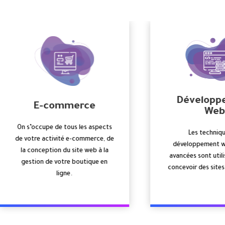
Développement
Odoo ERP
Web
Nous renforçons les proc
Les techniques de
de bout en bout de n
développement web les plus
partenaires tels que CRM, 
avancées sont utilisées à fin de
RH en proposant des solu
oncevoir des sites web fiables.
Odoo évolutives.