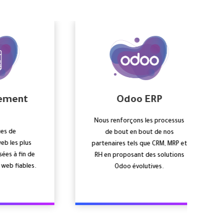
PEGA
essus
Nous fournissons des services de
os
conseil PEGA et des solutions
MRP et
basées sur l’IA pour garantir
tions
l’excellence opérationnelle de
nos partenaires et augmenter
leur automatisation et leur
efficacité.