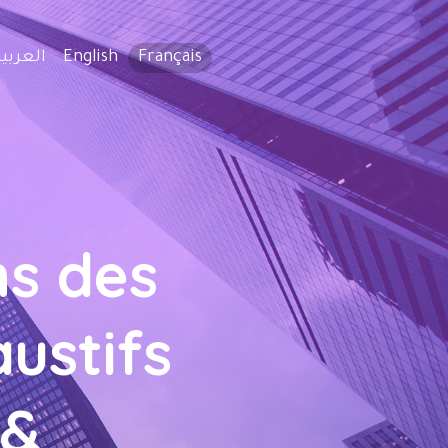
العربية
English
Français
ns des
austifs
 &