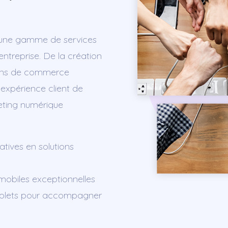
e une gamme de services
ntreprise. De la création
tions de commerce
 expérience client de
eting numérique
atives en solutions
 mobiles exceptionnelles
omplets pour accompagner