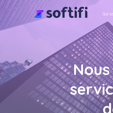
Qui 
Nous 
servic
d