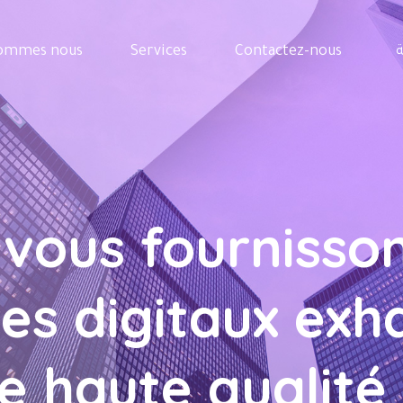
sommes nous
Services
Contactez-nous
vous fournisso
es digitaux exh
e haute qualité